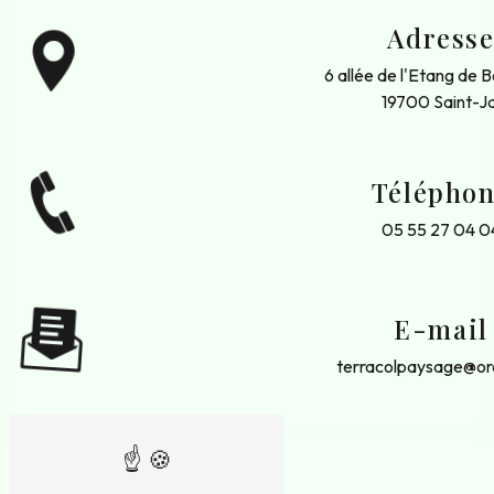
Adress
6 allée de l'Etang de 
19700 Saint-Ja
Télépho
05 55 27 04 0
E-mail
terracolpaysage@or