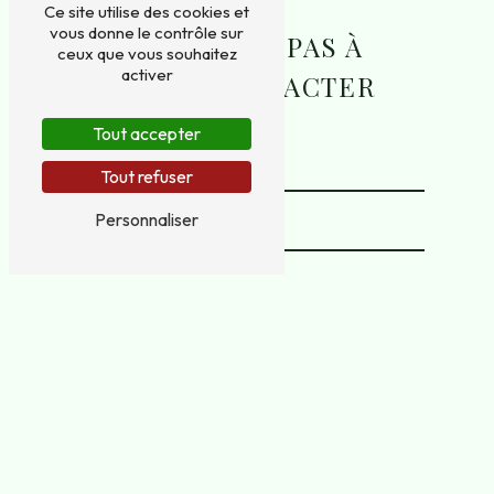
Ce site utilise des cookies et
vous donne le contrôle sur
N'HÉSITEZ PAS À
ceux que vous souhaitez
activer
NOUS CONTACTER
Tout accepter
Tout refuser
Personnaliser
Vous n'êtes pas un robot, veuillez répondre à