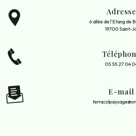
Adress
6 allée de l'Etang de 
19700 Saint-Ja
Télépho
05 55 27 04 0
E-mail
terracolpaysage@or