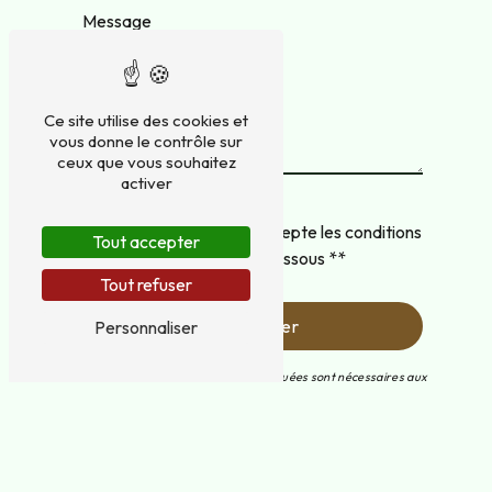
Ce site utilise des cookies et
vous donne le contrôle sur
ceux que vous souhaitez
activer
En cochant cette case, j'accepte les conditions
Tout accepter
particulières ci-dessous **
Tout refuser
Envoyer
Personnaliser
** Les données personnelles communiquées sont nécessaires aux
fins de vous contacter et sont enregistrées dans un fichier
informatisé. Elles sont destinées à Terracol Paysage et ses sous-
traitants dans le seul but de répondre à votre message. Les
données collectées seront communiquées aux seuls destinataires
suivants: Terracol Paysage 6 allée de l'Etang de Bournazel 19700
Saint-Jal terracolpaysage@orange.fr. Vous disposez de droits