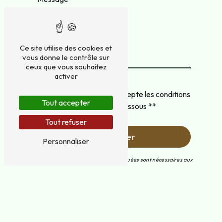
Ce site utilise des cookies et
vous donne le contrôle sur
ceux que vous souhaitez
activer
En cochant cette case, j'accepte les conditions
Tout accepter
particulières ci-dessous **
Tout refuser
Envoyer
Personnaliser
** Les données personnelles communiquées sont nécessaires aux
fins de vous contacter et sont enregistrées dans un fichier
informatisé. Elles sont destinées à Terracol Paysage et ses sous-
traitants dans le seul but de répondre à votre message. Les
données collectées seront communiquées aux seuls destinataires
suivants: Terracol Paysage 6 allée de l'Etang de Bournazel 19700
Saint-Jal terracolpaysage@orange.fr. Vous disposez de droits
d’accès, de rectification, d’effacement, de portabilité, de