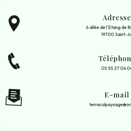
Adress
6 allée de l'Etang de 
19700 Saint-Ja
Télépho
05 55 27 04 0
E-mail
terracolpaysage@or