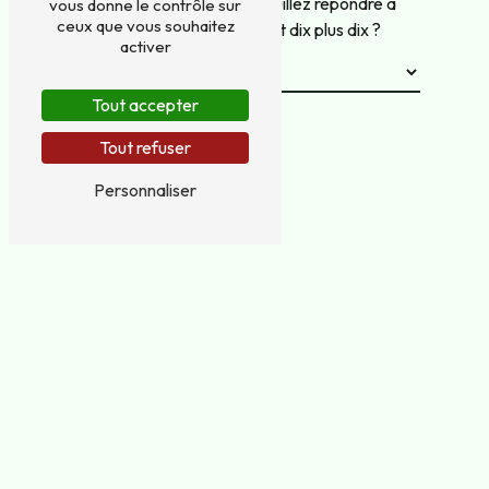
Vous n'êtes pas un robot, veuillez répondre à
vous donne le contrôle sur
ceux que vous souhaitez
cette question : combien font dix plus dix ?
activer
Tout accepter
Tout refuser
Personnaliser
En cochant cette case, j'accepte les conditions
particulières ci-dessous **
Envoyer
** Les données personnelles communiquées sont nécessaires aux