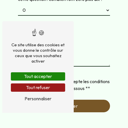
Ce site utilise des cookies et
vous donne le contrôle sur
ceux que vous souhaitez
activer
Tout accepter
En cochant cette case, j'accepte les conditions
Tout refuser
particulières ci-dessous **
Personnaliser
Envoyer
** Les données personnelles communiquées sont nécessaires aux
fins de vous contacter et sont enregistrées dans un fichier