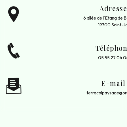
Adress
6 allée de l'Etang de 
19700 Saint-Ja
Télépho
05 55 27 04 0
E-mail
terracolpaysage@or